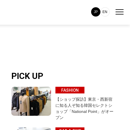
JP
EN
PICK UP
FASHION
【ショップ探訪】東京・西新宿
に知る人ぞ知る韓国セレクトシ
ョップ「National Point」がオー
プン