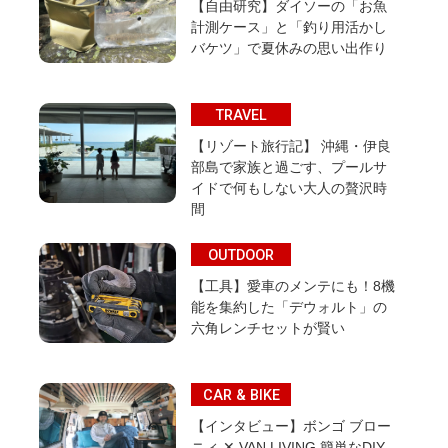
【自由研究】ダイソーの「お魚
計測ケース」と「釣り用活かし
バケツ」で夏休みの思い出作り
TRAVEL
【リゾート旅行記】 沖縄・伊良
部島で家族と過ごす、プールサ
イドで何もしない大人の贅沢時
間
OUTDOOR
【工具】愛車のメンテにも！8機
能を集約した「デウォルト」の
六角レンチセットが賢い
CAR & BIKE
【インタビュー】ボンゴ ブロー
ニィ ✕ VAN LIVING 簡単なDIY