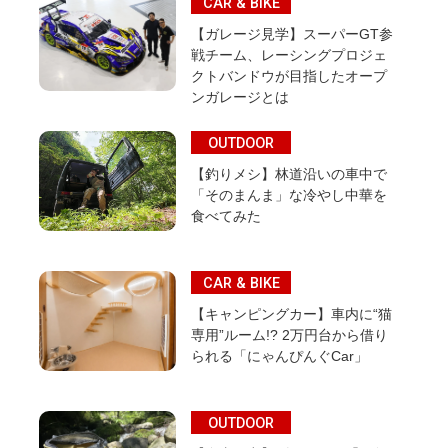
CAR & BIKE
【ガレージ見学】スーパーGT参
戦チーム、レーシングプロジェ
クトバンドウが目指したオープ
ンガレージとは
OUTDOOR
【釣りメシ】林道沿いの車中で
「そのまんま」な冷やし中華を
食べてみた
CAR & BIKE
【キャンピングカー】車内に“猫
専用”ルーム!? 2万円台から借り
られる「にゃんぴんぐCar」
OUTDOOR