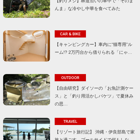
【釣りメシ】林道沿いの車中で「そのま
んま」な冷やし中華を食べてみた
CAR & BIKE
【キャンピングカー】車内に“猫専用”ル
ーム!? 2万円台から借りられる「にゃ…
OUTDOOR
【自由研究】ダイソーの「お魚計測ケー
ス」と「釣り用活かしバケツ」で夏休み
の思…
TRAVEL
【リゾート旅行記】 沖縄・伊良部島で家
族と過ごす、プールサイドで何もしな