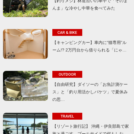
【釣りメシ】林道沿いの車中で「そのま
んま」な冷やし中華を食べてみた
CAR & BIKE
【キャンピングカー】車内に“猫専用”ル
ーム!? 2万円台から借りられる「にゃ…
OUTDOOR
【自由研究】ダイソーの「お魚計測ケー
ス」と「釣り用活かしバケツ」で夏休み
の思…
TRAVEL
【リゾート旅行記】 沖縄・伊良部島で家
族と過ごす、プールサイドで何もしな