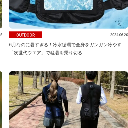
28
2024.06.20
OUTDOOR
タ
6月なのに暑すぎる！冷水循環で全身をガンガン冷やす
「次世代ウエア」で猛暑を乗り切る