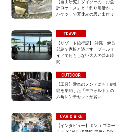
【自由研究】ダイソーの「お魚
計測ケース」と「釣り用活かし
バケツ」で夏休みの思い出作り
TRAVEL
【リゾート旅行記】 沖縄・伊良
部島で家族と過ごす、プールサ
イドで何もしない大人の贅沢時
間
OUTDOOR
【工具】愛車のメンテにも！8機
能を集約した「デウォルト」の
六角レンチセットが賢い
CAR & BIKE
【インタビュー】ボンゴ ブロー
ニィ ✕ VAN LIVING 簡単なDIY