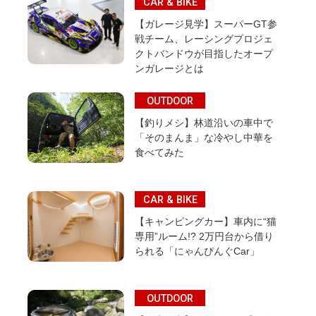
CAR & BIKE
【ガレージ見学】スーパーGT参
戦チーム、レーシングプロジェ
クトバンドウが目指したオープ
ンガレージとは
OUTDOOR
【釣りメシ】林道沿いの車中で
「そのまんま」な冷やし中華を
食べてみた
CAR & BIKE
【キャンピングカー】車内に“猫
専用”ルーム!? 2万円台から借り
られる「にゃんぴんぐCar」
OUTDOOR