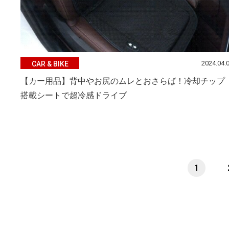
2024.04.
CAR & BIKE
【カー用品】背中やお尻のムレとおさらば！冷却チップ
搭載シートで超冷感ドライブ
1