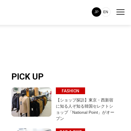
JP
EN
PICK UP
FASHION
【ショップ探訪】東京・西新宿
に知る人ぞ知る韓国セレクトシ
ョップ「National Point」がオー
プン