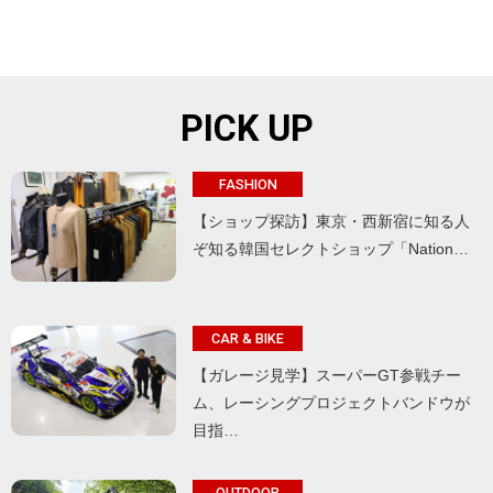
PICK UP
FASHION
【ショップ探訪】東京・西新宿に知る人
ぞ知る韓国セレクトショップ「Nation…
CAR & BIKE
【ガレージ見学】スーパーGT参戦チー
ム、レーシングプロジェクトバンドウが
目指…
OUTDOOR