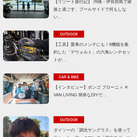
【リゾート旅行記】 沖縄・伊良部島で家
族と過ごす、プールサイドで何もしな
い…
OUTDOOR
【工具】愛車のメンテにも！8機能を集
約した「デウォルト」の六角レンチセッ
トが…
CAR & BIKE
【インタビュー】ボンゴ ブローニィ ✕
VAN LIVING 簡単なDIYで…
OUTDOOR
ダイソーの「調光サングラス」を使って