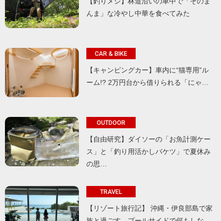
【釣りメシ】林道沿いの車中で「そのま
んま」な冷やし中華を食べてみた
CAR & BIKE
【キャンピングカー】車内に“猫専用”ル
ーム!? 2万円台から借りられる「にゃ…
OUTDOOR
【自由研究】ダイソーの「お魚計測ケー
ス」と「釣り用活かしバケツ」で夏休み
の思…
TRAVEL
【リゾート旅行記】 沖縄・伊良部島で家
族と過ごす、プールサイドで何もしな