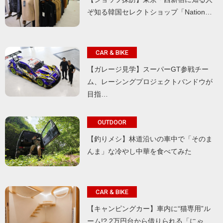
ぞ知る韓国セレクトショップ「Nation…
CAR & BIKE
【ガレージ見学】スーパーGT参戦チー
ム、レーシングプロジェクトバンドウが
目指…
OUTDOOR
【釣りメシ】林道沿いの車中で「そのま
んま」な冷やし中華を食べてみた
CAR & BIKE
【キャンピングカー】車内に“猫専用”ル
ーム!? 2万円台から借りられる「にゃ…