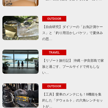
OUTDOOR
【自由研究】ダイソーの「お魚計測ケー
ス」と「釣り用活かしバケツ」で夏休み
の思…
TRAVEL
【リゾート旅行記】 沖縄・伊良部島で家
族と過ごす、プールサイドで何もしな
い…
OUTDOOR
【工具】愛車のメンテにも！8機能を集
約した「デウォルト」の六角レンチセッ
トが…