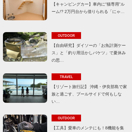
【キャンピングカー】車内に“猫専用”ル
ーム!? 2万円台から借りられる「にゃ…
OUTDOOR
【自由研究】ダイソーの「お魚計測ケー
ス」と「釣り用活かしバケツ」で夏休み
の思…
TRAVEL
【リゾート旅行記】 沖縄・伊良部島で家
族と過ごす、プールサイドで何もしな
い…
OUTDOOR
【工具】愛車のメンテにも！8機能を集