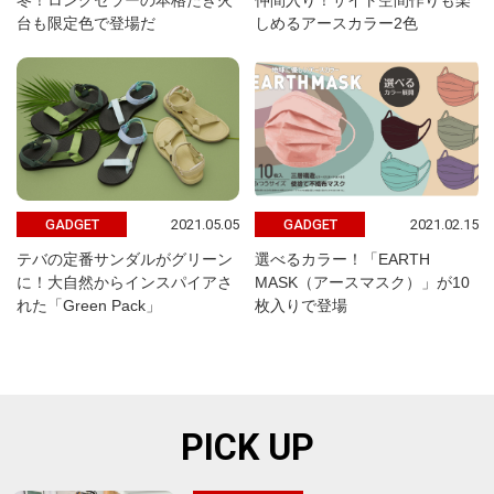
冬！ロングセラーの本格たき火
仲間入り！サイト空間作りも楽
台も限定色で登場だ
しめるアースカラー2色
2021.05.05
2021.02.15
GADGET
GADGET
テバの定番サンダルがグリーン
選べるカラー！「EARTH
に！大自然からインスパイアさ
MASK（アースマスク）」が10
れた「Green Pack」
枚入りで登場
PICK UP