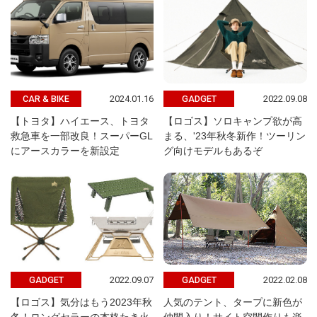
2024.01.16
2022.09.08
CAR & BIKE
GADGET
【トヨタ】ハイエース、トヨタ
【ロゴス】ソロキャンプ欲が高
救急車を一部改良！スーパーGL
まる、'23年秋冬新作！ツーリン
にアースカラーを新設定
グ向けモデルもあるぞ
2022.09.07
2022.02.08
GADGET
GADGET
【ロゴス】気分はもう2023年秋
人気のテント、タープに新色が