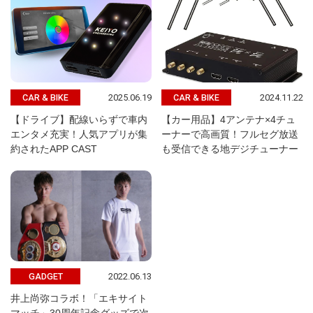
2025.06.19
2024.11.22
CAR & BIKE
CAR & BIKE
【ドライブ】配線いらずで車内
【カー用品】4アンテナ×4チュ
エンタメ充実！人気アプリが集
ーナーで高画質！フルセグ放送
約されたAPP CAST
も受信できる地デジチューナー
2022.06.13
GADGET
井上尚弥コラボ！「エキサイト