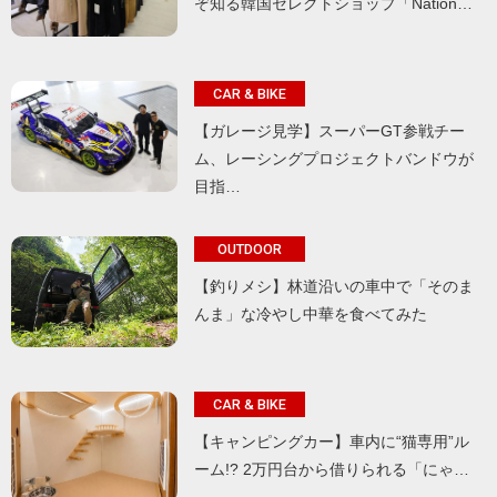
ぞ知る韓国セレクトショップ「Nation…
CAR & BIKE
【ガレージ見学】スーパーGT参戦チー
ム、レーシングプロジェクトバンドウが
目指…
OUTDOOR
【釣りメシ】林道沿いの車中で「そのま
んま」な冷やし中華を食べてみた
CAR & BIKE
【キャンピングカー】車内に“猫専用”ル
ーム!? 2万円台から借りられる「にゃ…