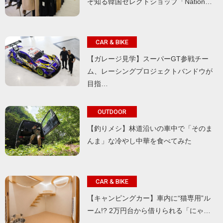
ぞ知る韓国セレクトショップ「Nation…
CAR & BIKE
【ガレージ見学】スーパーGT参戦チー
ム、レーシングプロジェクトバンドウが
目指…
OUTDOOR
【釣りメシ】林道沿いの車中で「そのま
んま」な冷やし中華を食べてみた
CAR & BIKE
【キャンピングカー】車内に“猫専用”ル
ーム!? 2万円台から借りられる「にゃ…