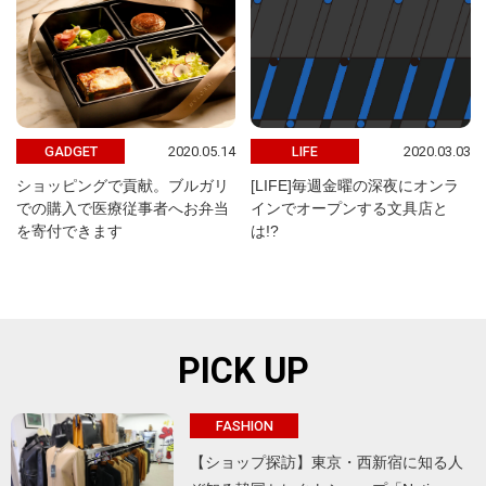
2020.05.14
2020.03.03
GADGET
LIFE
ショッピングで貢献。ブルガリ
[LIFE]毎週金曜の深夜にオンラ
での購入で医療従事者へお弁当
インでオープンする文具店と
を寄付できます
は!?
PICK UP
FASHION
【ショップ探訪】東京・西新宿に知る人