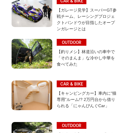
CAR & BIKE
【ガレージ見学】スーパーGT参
戦チーム、レーシングプロジェ
クトバンドウが目指したオープ
ンガレージとは
OUTDOOR
【釣りメシ】林道沿いの車中で
「そのまんま」な冷やし中華を
食べてみた
CAR & BIKE
【キャンピングカー】車内に“猫
専用”ルーム!? 2万円台から借り
られる「にゃんぴんぐCar」
OUTDOOR