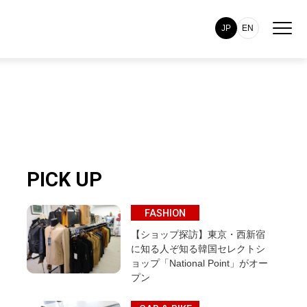
JP
EN
PICK UP
FASHION
【ショップ探訪】東京・西新宿
に知る人ぞ知る韓国セレクトシ
ョップ「National Point」がオー
プン