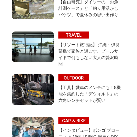
【自由研究】ダイソーの「お魚
計測ケース」と「釣り用活かし
バケツ」で夏休みの思い出作り
TRAVEL
【リゾート旅行記】 沖縄・伊良
部島で家族と過ごす、プールサ
イドで何もしない大人の贅沢時
間
OUTDOOR
【工具】愛車のメンテにも！8機
能を集約した「デウォルト」の
六角レンチセットが賢い
CAR & BIKE
【インタビュー】ボンゴ ブロー
ニィ ✕ VAN LIVING 簡単なDIY