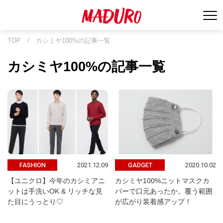
TOP
/
カシミヤ100%の記事一覧
カシミヤ100%の記事一覧
2021.12.09
2020.10.02
FASHION
GADGET
【ユニクロ】今年のカシミアニ
カシミヤ100%ニットマスクカ
ットは手洗いOK & リッチな見
バーで口元あったか。覆う範囲
た目にうっとり♡
が広がり装着感アップ！