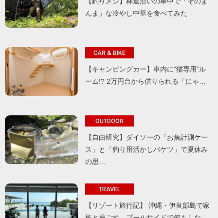
【釣りメシ】林道沿いの車中で「そのま
んま」な冷やし中華を食べてみた
CAR & BIKE
【キャンピングカー】車内に“猫専用”ル
ーム!? 2万円台から借りられる「にゃ…
OUTDOOR
【自由研究】ダイソーの「お魚計測ケー
ス」と「釣り用活かしバケツ」で夏休み
の思…
TRAVEL
【リゾート旅行記】 沖縄・伊良部島で家
族と過ごす、プールサイドで何もしな