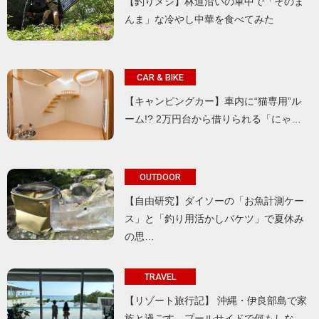
【釣りメシ】林道沿いの車中で「そのま
んま」な冷やし中華を食べてみた
CAR & BIKE
【キャンピングカー】車内に“猫専用”ル
ーム!? 2万円台から借りられる「にゃ…
OUTDOOR
【自由研究】ダイソーの「お魚計測ケー
ス」と「釣り用活かしバケツ」で夏休み
の思…
TRAVEL
【リゾート旅行記】 沖縄・伊良部島で家
族と過ごす、プールサイドで何もしな