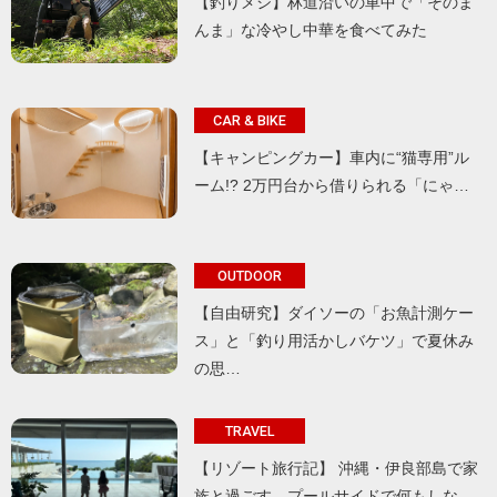
【釣りメシ】林道沿いの車中で「そのま
んま」な冷やし中華を食べてみた
CAR & BIKE
【キャンピングカー】車内に“猫専用”ル
ーム!? 2万円台から借りられる「にゃ…
OUTDOOR
【自由研究】ダイソーの「お魚計測ケー
ス」と「釣り用活かしバケツ」で夏休み
の思…
TRAVEL
【リゾート旅行記】 沖縄・伊良部島で家
族と過ごす、プールサイドで何もしな