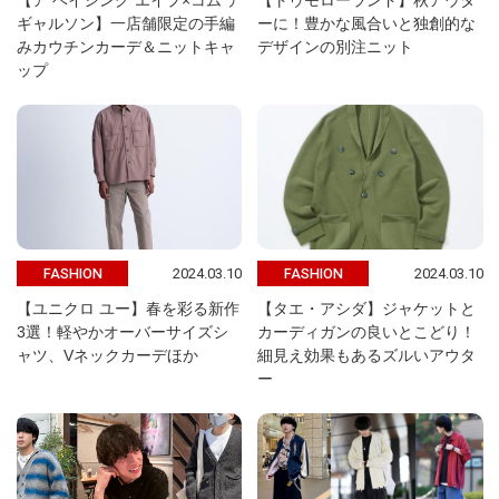
【ア ベイシング エイプ×コム デ
【トゥモローランド】秋アウタ
ギャルソン】一店舗限定の手編
ーに！豊かな風合いと独創的な
みカウチンカーデ＆ニットキャ
デザインの別注ニット
ップ
2024.03.10
2024.03.10
FASHION
FASHION
【ユニクロ ユー】春を彩る新作
【タエ・アシダ】ジャケットと
3選！軽やかオーバーサイズシ
カーディガンの良いとこどり！
ャツ、Vネックカーデほか
細見え効果もあるズルいアウタ
ー