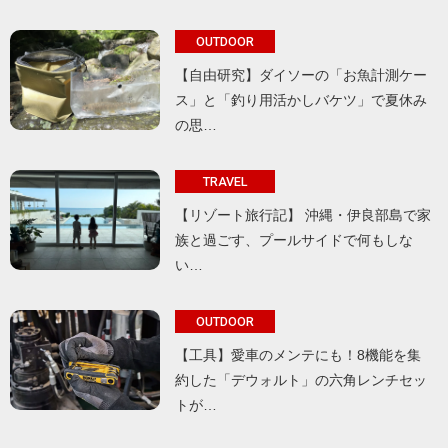
OUTDOOR
【自由研究】ダイソーの「お魚計測ケー
ス」と「釣り用活かしバケツ」で夏休み
の思…
TRAVEL
【リゾート旅行記】 沖縄・伊良部島で家
族と過ごす、プールサイドで何もしな
い…
OUTDOOR
【工具】愛車のメンテにも！8機能を集
約した「デウォルト」の六角レンチセッ
トが…