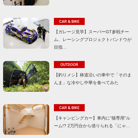
CAR & BIKE
【ガレージ見学】スーパーGT参戦チー
ム、レーシングプロジェクトバンドウが
目指…
OUTDOOR
【釣りメシ】林道沿いの車中で「そのま
んま」な冷やし中華を食べてみた
CAR & BIKE
【キャンピングカー】車内に“猫専用”ル
ーム!? 2万円台から借りられる「にゃ…