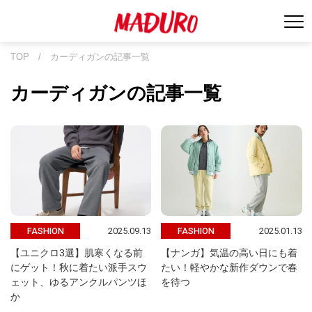
TOP
/
カーディガンの記事一覧
カーディガンの記事一覧
2025.09.13
2025.01.13
FASHION
FASHION
【ユニクロ3選】肌寒くなる前
【ナンガ】気温の高い日にも着
にゲット！秋に着たい派手スウ
たい！軽やかな新作ダウンで春
ェット、ゆるアンクルパンツほ
を待つ
か