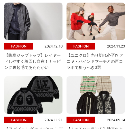
2024.12.10
2024.11.23
FASHION
FASHION
【防寒ジップトップ】レイヤー
【ユニクロ】売り切れ必至!? ア
ドしやすく着回し自在！ナッピ
ニヤ・ハインドマーチとの再コ
ング裏起毛であたたかい
ラボで狙うべき3選
2024.11.21
2024.09.14
FASHION
FASHION