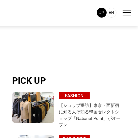
JP
EN
PICK UP
FASHION
【ショップ探訪】東京・西新宿
に知る人ぞ知る韓国セレクトシ
ョップ「National Point」がオー
プン