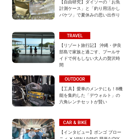
【自由研究】ダイソーの「お魚
計測ケース」と「釣り用活かし
バケツ」で夏休みの思い出作り
TRAVEL
【リゾート旅行記】 沖縄・伊良
部島で家族と過ごす、プールサ
イドで何もしない大人の贅沢時
間
OUTDOOR
【工具】愛車のメンテにも！8機
能を集約した「デウォルト」の
六角レンチセットが賢い
CAR & BIKE
【インタビュー】ボンゴ ブロー
ニィ ✕ VAN LIVING 簡単なDIY