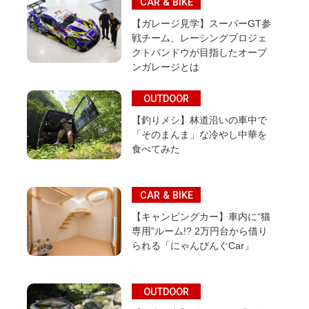
CAR & BIKE
【ガレージ見学】スーパーGT参
戦チーム、レーシングプロジェ
クトバンドウが目指したオープ
ンガレージとは
OUTDOOR
【釣りメシ】林道沿いの車中で
「そのまんま」な冷やし中華を
食べてみた
CAR & BIKE
【キャンピングカー】車内に“猫
専用”ルーム!? 2万円台から借り
られる「にゃんぴんぐCar」
OUTDOOR