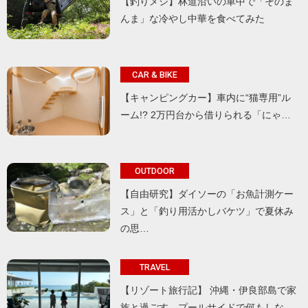
【釣りメシ】林道沿いの車中で「そのま
んま」な冷やし中華を食べてみた
CAR & BIKE
【キャンピングカー】車内に“猫専用”ル
ーム!? 2万円台から借りられる「にゃ…
OUTDOOR
【自由研究】ダイソーの「お魚計測ケー
ス」と「釣り用活かしバケツ」で夏休み
の思…
TRAVEL
【リゾート旅行記】 沖縄・伊良部島で家
族と過ごす、プールサイドで何もしな