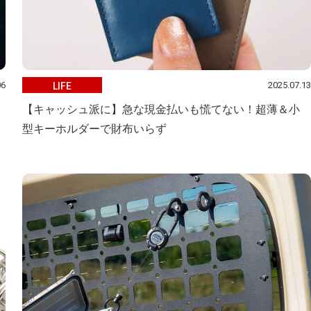
06
2025.07.13
LIFE
ッ
【キャッシュ派に】急な現金払いも慌てない！超薄＆小
型キーホルダーで財布いらず