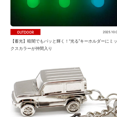
2025.10.
OUTDOOR
【蓄光】暗闇でもパッと輝く！“光る”キーホルダーにミ
クスカラーが仲間入り