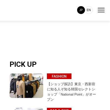
JP
EN
PICK UP
FASHION
【ショップ探訪】東京・西新宿
に知る人ぞ知る韓国セレクトシ
ョップ「National Point」がオー
プン