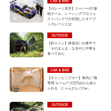
CAR & BIKE
【ガレージ見学】スーパーGT参
戦チーム、レーシングプロジェ
クトバンドウが目指したオープ
ンガレージとは
OUTDOOR
【釣りメシ】林道沿いの車中で
「そのまんま」な冷やし中華を
食べてみた
CAR & BIKE
【キャンピングカー】車内に“猫
専用”ルーム!? 2万円台から借り
られる「にゃんぴんぐCar」
OUTDOOR