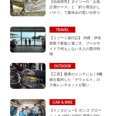
【自由研究】ダイソーの「お魚
計測ケース」と「釣り用活かし
バケツ」で夏休みの思い出作り
TRAVEL
【リゾート旅行記】 沖縄・伊良
部島で家族と過ごす、プールサ
イドで何もしない大人の贅沢時
間
OUTDOOR
【工具】愛車のメンテにも！8機
能を集約した「デウォルト」の
六角レンチセットが賢い
CAR & BIKE
【インタビュー】ボンゴ ブロー
ニィ ✕ VAN LIVING 簡単なDIY