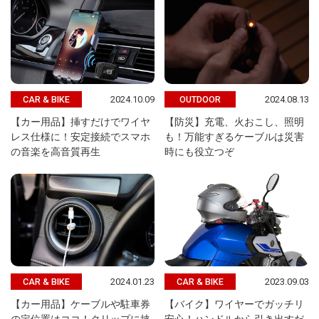
2024.10.09
2024.08.13
CAR & BIKE
OUTDOOR
【カー用品】挿すだけでワイヤ
【防災】充電、火おこし、照明
レス仕様に！安定接続でスマホ
も！万能すぎるケーブルは災害
の音楽を高音質再生
時にも役立つぞ
2024.01.23
2023.09.03
CAR & BIKE
CAR & BIKE
【カー用品】ケーブルや駐車券
【バイク】ワイヤーでガッチリ