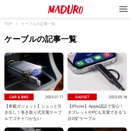
TOP
/
ケーブルの記事一覧
ケーブルの記事一覧
2025.07.11
2025.05.18
CAR & BIKE
GADGET
【車載ガジェット】シュッと引
【iPhone】Apple認証で安心！
き出し！巻き取り式充電ケーブ
タブレットやPCも充電できる“1
ルでゴチャつかない
台2役”ケーブル