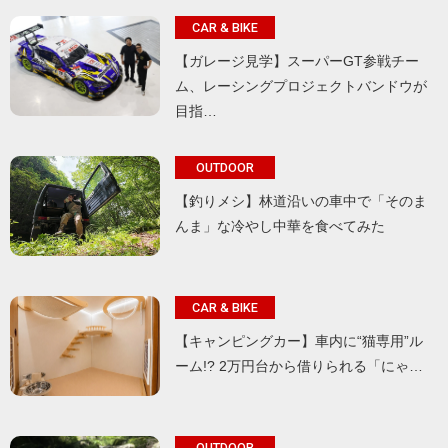
CAR & BIKE
【ガレージ見学】スーパーGT参戦チー
ム、レーシングプロジェクトバンドウが
目指…
OUTDOOR
【釣りメシ】林道沿いの車中で「そのま
んま」な冷やし中華を食べてみた
CAR & BIKE
【キャンピングカー】車内に“猫専用”ル
ーム!? 2万円台から借りられる「にゃ…
OUTDOOR