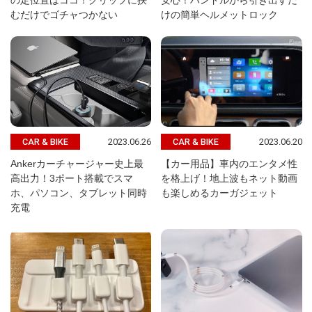
の定位置はココ！クリップに挟
安心！ハンドルから引き出すだ
むだけでゴチャつかない
けの簡単ヘルメットロック
2023.06.26
2023.06.20
CAR & BIKE
CAR & BIKE
Ankerカーチャージャー史上最
【カー用品】車内のエンタメ性
高出力！3ポート搭載でスマ
を格上げ！地上波もネット動画
ホ、パソコン、タブレット同時
も楽しめるカーガジェット
充電