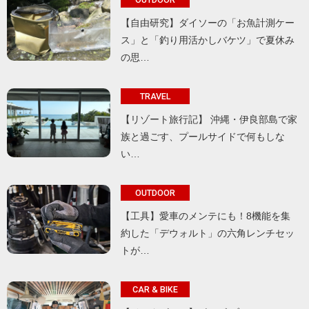
【自由研究】ダイソーの「お魚計測ケー
ス」と「釣り用活かしバケツ」で夏休み
の思…
TRAVEL
【リゾート旅行記】 沖縄・伊良部島で家
族と過ごす、プールサイドで何もしな
い…
OUTDOOR
【工具】愛車のメンテにも！8機能を集
約した「デウォルト」の六角レンチセッ
トが…
CAR & BIKE