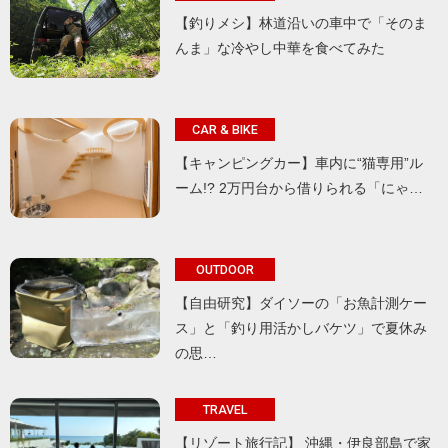
【釣りメシ】林道沿いの車中で「そのま
んま」な冷やし中華を食べてみた
CAR & BIKE
【キャンピングカー】車内に“猫専用”ル
ーム!? 2万円台から借りられる「にゃ…
OUTDOOR
【自由研究】ダイソーの「お魚計測ケー
ス」と「釣り用活かしバケツ」で夏休み
の思…
TRAVEL
【リゾート旅行記】 沖縄・伊良部島で家