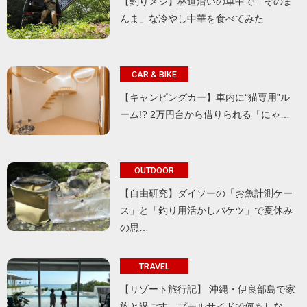
【釣りメシ】林道沿いの車中で「そのま
んま」な冷やし中華を食べてみた
CAR & BIKE
【キャンピングカー】車内に“猫専用”ル
ーム!? 2万円台から借りられる「にゃ…
OUTDOOR
【自由研究】ダイソーの「お魚計測ケー
ス」と「釣り用活かしバケツ」で夏休み
の思…
TRAVEL
【リゾート旅行記】 沖縄・伊良部島で家
族と過ごす、プールサイドで何もしな