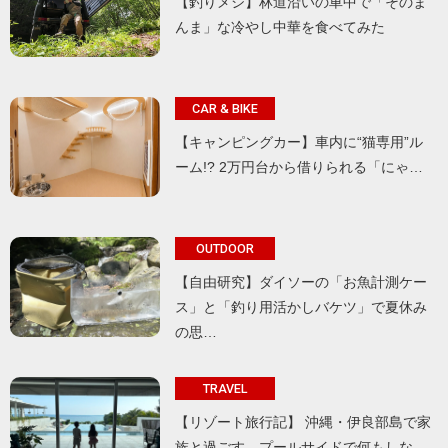
【釣りメシ】林道沿いの車中で「そのま
んま」な冷やし中華を食べてみた
CAR & BIKE
【キャンピングカー】車内に“猫専用”ル
ーム!? 2万円台から借りられる「にゃ…
OUTDOOR
【自由研究】ダイソーの「お魚計測ケー
ス」と「釣り用活かしバケツ」で夏休み
の思…
TRAVEL
【リゾート旅行記】 沖縄・伊良部島で家
族と過ごす、プールサイドで何もしな