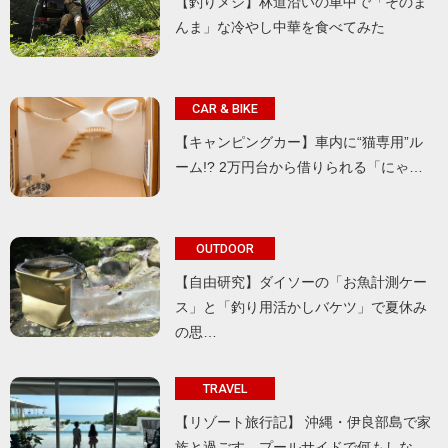
【釣りメシ】林道沿いの車中で「そのま
んま」な冷やし中華を食べてみた
CAR & BIKE
【キャンピングカー】車内に“猫専用”ル
ーム!? 2万円台から借りられる「にゃ…
OUTDOOR
【自由研究】ダイソーの「お魚計測ケー
ス」と「釣り用活かしバケツ」で夏休み
の思…
TRAVEL
【リゾート旅行記】 沖縄・伊良部島で家
族と過ごす、プールサイドで何もしな