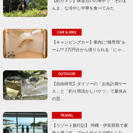
【釣りメシ】林道沿いの車中で「そのま
んま」な冷やし中華を食べてみた
CAR & BIKE
【キャンピングカー】車内に“猫専用”ル
ーム!? 2万円台から借りられる「にゃ…
OUTDOOR
【自由研究】ダイソーの「お魚計測ケー
ス」と「釣り用活かしバケツ」で夏休み
の思…
TRAVEL
【リゾート旅行記】 沖縄・伊良部島で家
族と過ごす、プールサイドで何もしな