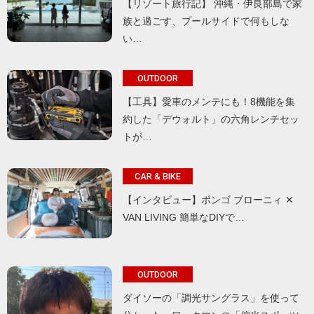
【リゾート旅行記】 沖縄・伊良部島で家
族と過ごす、プールサイドで何もしな
い…
OUTDOOR
【工具】愛車のメンテにも！8機能を集
約した「デウォルト」の六角レンチセッ
トが…
CAR & BIKE
【インタビュー】ボンゴ ブローニィ ✕
VAN LIVING 簡単なDIYで…
OUTDOOR
ダイソーの「調光サングラス」を使って