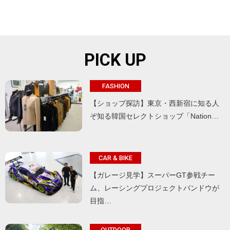
PICK UP
FASHION
【ショップ探訪】東京・西新宿に知る人
ぞ知る韓国セレクトショップ「Nation…
CAR & BIKE
【ガレージ見学】スーパーGT参戦チー
ム、レーシングプロジェクトバンドウが
目指…
OUTDOOR