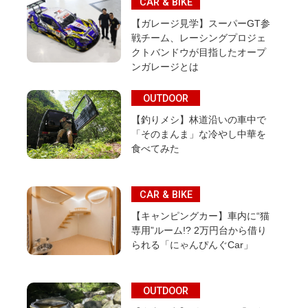
CAR & BIKE
【ガレージ見学】スーパーGT参
戦チーム、レーシングプロジェ
クトバンドウが目指したオープ
ンガレージとは
OUTDOOR
【釣りメシ】林道沿いの車中で
「そのまんま」な冷やし中華を
食べてみた
CAR & BIKE
【キャンピングカー】車内に“猫
専用”ルーム!? 2万円台から借り
られる「にゃんぴんぐCar」
OUTDOOR