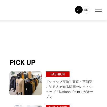
JP
EN
PICK UP
FASHION
【ショップ探訪】東京・西新宿
に知る人ぞ知る韓国セレクトシ
ョップ「National Point」がオー
プン