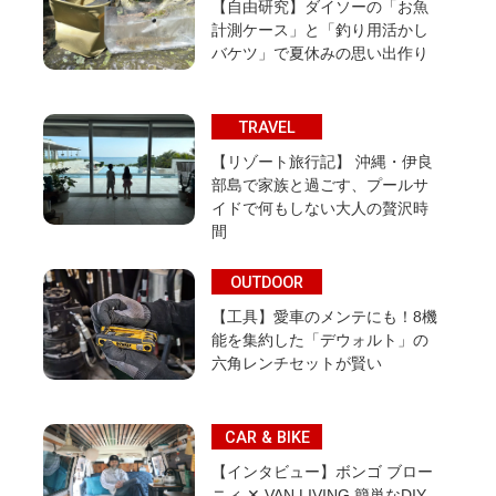
【自由研究】ダイソーの「お魚
計測ケース」と「釣り用活かし
バケツ」で夏休みの思い出作り
TRAVEL
【リゾート旅行記】 沖縄・伊良
部島で家族と過ごす、プールサ
イドで何もしない大人の贅沢時
間
OUTDOOR
【工具】愛車のメンテにも！8機
能を集約した「デウォルト」の
六角レンチセットが賢い
CAR & BIKE
【インタビュー】ボンゴ ブロー
ニィ ✕ VAN LIVING 簡単なDIY