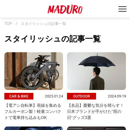
TOP
/
スタイリッシュの記事一覧
スタイリッシュの記事一覧
2025.01.24
2024.09.19
CAR & BIKE
OUTDOOR
【電アシ自転車】視線を集める
【名品】憂鬱な気分を晴らす！
フルカーボン製！軽量コンパク
日本ブランドが手がけた“雨の
トで電車持ち込みもOK
日”グッズ3選