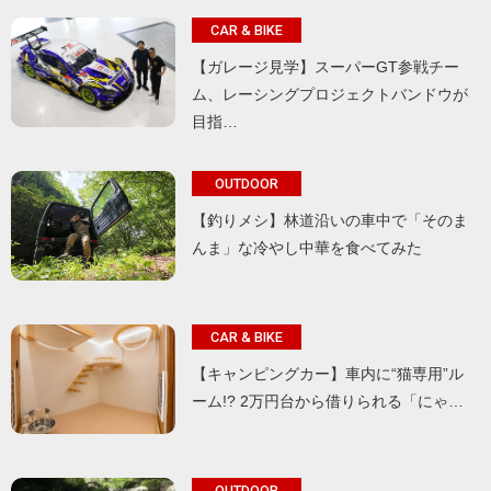
CAR & BIKE
【ガレージ見学】スーパーGT参戦チー
ム、レーシングプロジェクトバンドウが
目指…
OUTDOOR
【釣りメシ】林道沿いの車中で「そのま
んま」な冷やし中華を食べてみた
CAR & BIKE
【キャンピングカー】車内に“猫専用”ル
ーム!? 2万円台から借りられる「にゃ…
OUTDOOR