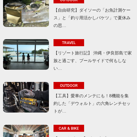
【自由研究】ダイソーの「お魚計測ケー
ス」と「釣り用活かしバケツ」で夏休み
の思…
TRAVEL
【リゾート旅行記】 沖縄・伊良部島で家
族と過ごす、プールサイドで何もしな
い…
OUTDOOR
【工具】愛車のメンテにも！8機能を集
約した「デウォルト」の六角レンチセッ
トが…
CAR & BIKE