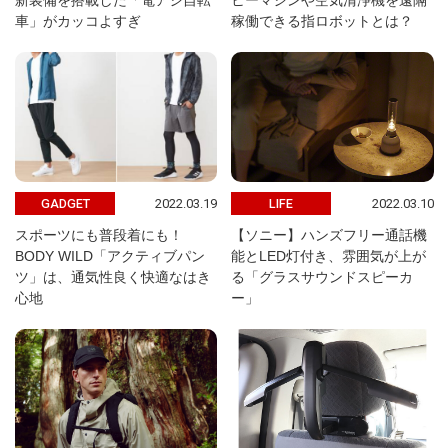
新装備を搭載した「電アシ自転
ヒーマシンや空気清浄機を遠隔
車」がカッコよすぎ
稼働できる指ロボットとは？
2022.03.19
2022.03.10
GADGET
LIFE
スポーツにも普段着にも！
【ソニー】ハンズフリー通話機
BODY WILD「アクティブパン
能とLED灯付き、雰囲気が上が
ツ」は、通気性良く快適なはき
る「グラスサウンドスピーカ
心地
ー」