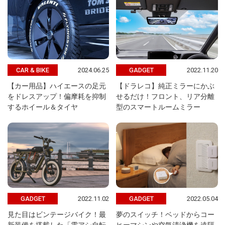
2024.06.25
2022.11.20
CAR & BIKE
GADGET
【カー用品】ハイエースの足元
【ドラレコ】純正ミラーにかぶ
をドレスアップ！偏摩耗を抑制
せるだけ！フロント、リア分離
するホイール＆タイヤ
型のスマートルームミラー
2022.11.02
2022.05.04
GADGET
GADGET
見た目はビンテージバイク！最
夢のスイッチ！ベッドからコー