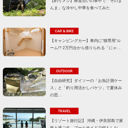
【釣りメシ】林道沿いの車中で「そのま
んま」な冷やし中華を食べてみた
CAR & BIKE
【キャンピングカー】車内に“猫専用”ル
ーム!? 2万円台から借りられる「にゃ…
OUTDOOR
【自由研究】ダイソーの「お魚計測ケー
ス」と「釣り用活かしバケツ」で夏休み
の思…
TRAVEL
【リゾート旅行記】 沖縄・伊良部島で家
族と過ごす、プールサイドで何もしな