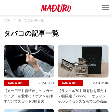
TOP
/
タバコの記事一覧
タバコの記事一覧
2024.05.21
2024.05.04
CAR & BIKE
CAR & BIKE
【カー用品】昔懐かしのシガー
【ランクル70】所有欲を満たす
ライターを愛車に！ボタンを押
50個限定「Zippo」！オフィシ
すだけでスピード3秒着火
ャルライセンスならではの逸品