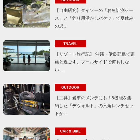
【自由研究】ダイソーの「お魚計測ケー
ス」と「釣り用活かしバケツ」で夏休み
の思…
TRAVEL
【リゾート旅行記】 沖縄・伊良部島で家
族と過ごす、プールサイドで何もしな
い…
OUTDOOR
【工具】愛車のメンテにも！8機能を集
約した「デウォルト」の六角レンチセッ
トが…
CAR & BIKE