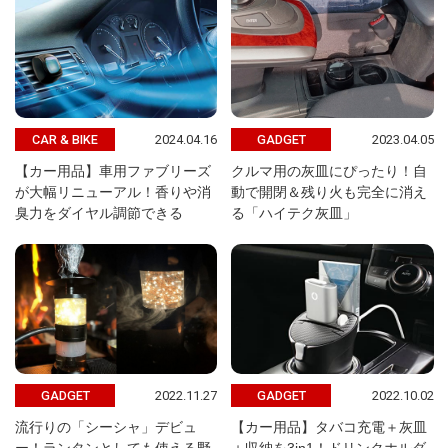
2024.04.16
2023.04.05
CAR & BIKE
GADGET
【カー用品】車用ファブリーズ
クルマ用の灰皿にぴったり！自
が大幅リニューアル！香りや消
動で開閉＆残り火も完全に消え
臭力をダイヤル調節できる
る「ハイテク灰皿」
2022.11.27
2022.10.02
GADGET
GADGET
流行りの「シーシャ」デビュ
【カー用品】タバコ充電＋灰皿