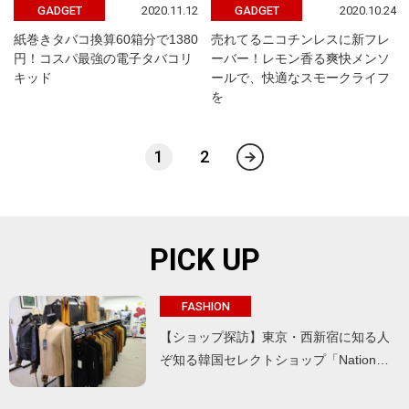
2020.11.12
2020.10.24
GADGET
GADGET
紙巻きタバコ換算60箱分で1380
売れてるニコチンレスに新フレ
円！コスパ最強の電子タバコリ
ーバー！レモン香る爽快メンソ
キッド
ールで、快適なスモークライフ
を
1
2
PICK UP
FASHION
【ショップ探訪】東京・西新宿に知る人
ぞ知る韓国セレクトショップ「Nation…