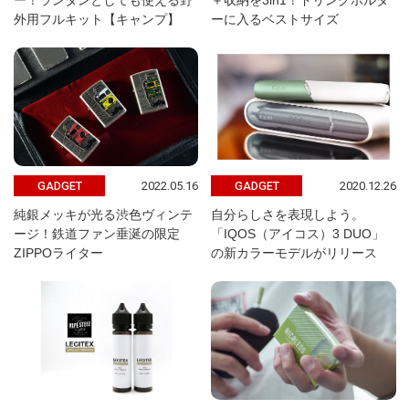
ー！ランタンとしても使える野
＋収納を3in1！ドリンクホルダ
外用フルキット【キャンプ】
ーに入るベストサイズ
2022.05.16
2020.12.26
GADGET
GADGET
純銀メッキが光る渋色ヴィンテ
自分らしさを表現しよう。
ージ！鉄道ファン垂涎の限定
「IQOS（アイコス）3 DUO」
ZIPPOライター
の新カラーモデルがリリース