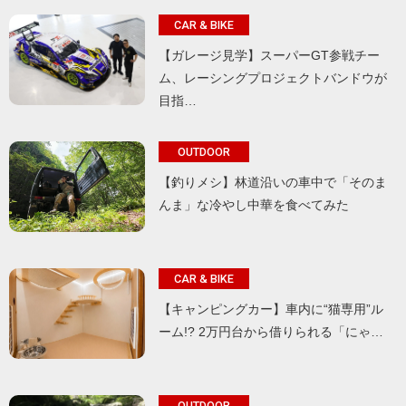
CAR & BIKE
【ガレージ見学】スーパーGT参戦チー
ム、レーシングプロジェクトバンドウが
目指…
OUTDOOR
【釣りメシ】林道沿いの車中で「そのま
んま」な冷やし中華を食べてみた
CAR & BIKE
【キャンピングカー】車内に“猫専用”ル
ーム!? 2万円台から借りられる「にゃ…
OUTDOOR