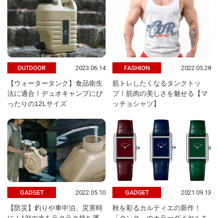
2023.06.14
2022.05.28
OUTDOOR
FASHION
【ウォータータンク】食品衛生
筋トレしたくなるタンクトッ
法に適合！デュオキャンプにぴ
プ！筋肉の美しさを魅せる【マ
ったりの12Lサイズ
ッチョシャツ】
2022.05.10
2021.09.13
GADGET
GADGET
【防災】釣りや車中泊、災害時
秋を彩るカルティエの新作！