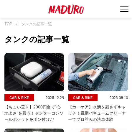
TOP
/
タンクの記事一覧
タンクの記事一覧
2025.12.29
2023.08.10
CAR & BIKE
CAR & BIKE
【ちょい置き】2000円台で“心
【カーケア】水滴を残さずキャ
地よさ”を買う！センターコンソ
ッチ！電動バキュームクリーナ
ールポケットをポン付けだ
ーでプロ並みの洗車体験