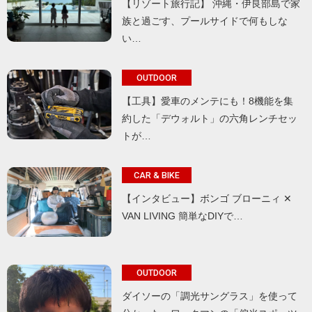
【リゾート旅行記】 沖縄・伊良部島で家
族と過ごす、プールサイドで何もしな
い…
OUTDOOR
【工具】愛車のメンテにも！8機能を集
約した「デウォルト」の六角レンチセッ
トが…
CAR & BIKE
【インタビュー】ボンゴ ブローニィ ✕
VAN LIVING 簡単なDIYで…
OUTDOOR
ダイソーの「調光サングラス」を使って