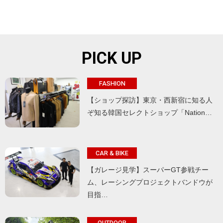
PICK UP
FASHION
【ショップ探訪】東京・西新宿に知る人
ぞ知る韓国セレクトショップ「Nation…
CAR & BIKE
【ガレージ見学】スーパーGT参戦チー
ム、レーシングプロジェクトバンドウが
目指…
OUTDOOR