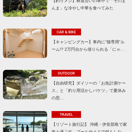
【釣りメシ】林道沿いの車中で「そのま
んま」な冷やし中華を食べてみた
CAR & BIKE
【キャンピングカー】車内に“猫専用”ル
ーム!? 2万円台から借りられる「にゃ…
OUTDOOR
【自由研究】ダイソーの「お魚計測ケー
ス」と「釣り用活かしバケツ」で夏休み
の思…
TRAVEL
【リゾート旅行記】 沖縄・伊良部島で家
族と過ごす、プールサイドで何もしな