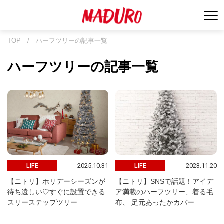
TOP
/
ハーフツリーの記事一覧
ハーフツリーの記事一覧
2025.10.31
2023.11.20
LIFE
LIFE
【ニトリ】ホリデーシーズンが
【ニトリ】SNSで話題！アイデ
待ち遠しい♡すぐに設置できる
ア満載のハーフツリー、着る毛
スリーステップツリー
布、 足元あったかカバー