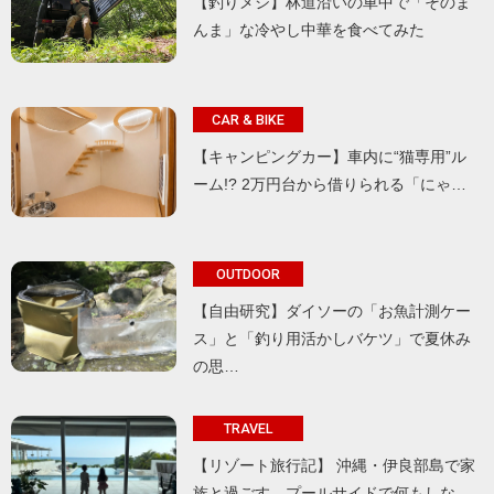
【釣りメシ】林道沿いの車中で「そのま
んま」な冷やし中華を食べてみた
CAR & BIKE
【キャンピングカー】車内に“猫専用”ル
ーム!? 2万円台から借りられる「にゃ…
OUTDOOR
【自由研究】ダイソーの「お魚計測ケー
ス」と「釣り用活かしバケツ」で夏休み
の思…
TRAVEL
【リゾート旅行記】 沖縄・伊良部島で家
族と過ごす、プールサイドで何もしな