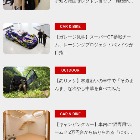
ぞ知る韓国セレクトショップ「Nation…
CAR & BIKE
【ガレージ見学】スーパーGT参戦チー
ム、レーシングプロジェクトバンドウが
目指…
OUTDOOR
【釣りメシ】林道沿いの車中で「そのま
んま」な冷やし中華を食べてみた
CAR & BIKE
【キャンピングカー】車内に“猫専用”ル
ーム!? 2万円台から借りられる「にゃ…