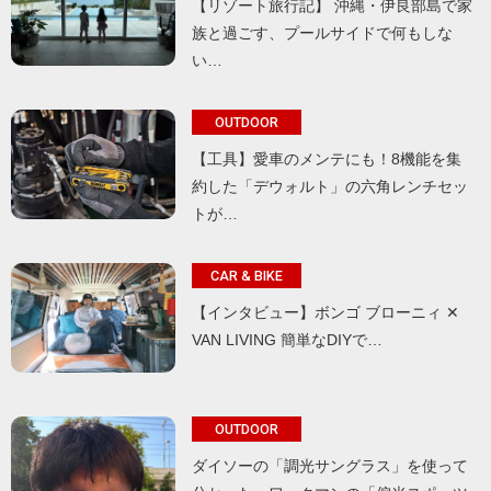
【リゾート旅行記】 沖縄・伊良部島で家
族と過ごす、プールサイドで何もしな
い…
OUTDOOR
【工具】愛車のメンテにも！8機能を集
約した「デウォルト」の六角レンチセッ
トが…
CAR & BIKE
【インタビュー】ボンゴ ブローニィ ✕
VAN LIVING 簡単なDIYで…
OUTDOOR
ダイソーの「調光サングラス」を使って