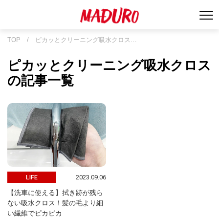
TOP
/
ピカッとクリーニング吸水クロス…
ピカッとクリーニング吸水クロス
の記事一覧
2023.09.06
LIFE
【洗車に使える】拭き跡が残ら
ない吸水クロス！髪の毛より細
い繊維でピカピカ