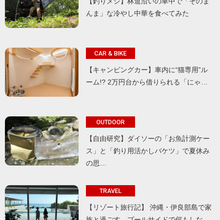
【釣りメシ】林道沿いの車中で「そのま
んま」な冷やし中華を食べてみた
CAR & BIKE
【キャンピングカー】車内に“猫専用”ル
ーム!? 2万円台から借りられる「にゃ…
OUTDOOR
【自由研究】ダイソーの「お魚計測ケー
ス」と「釣り用活かしバケツ」で夏休み
の思…
TRAVEL
【リゾート旅行記】 沖縄・伊良部島で家
族と過ごす、プールサイドで何もしな