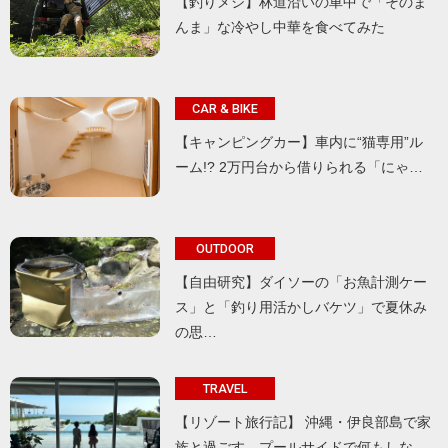
【釣りメシ】林道沿いの車中で「そのま
んま」な冷やし中華を食べてみた
CAR & BIKE
【キャンピングカー】車内に“猫専用”ル
ーム!? 2万円台から借りられる「にゃ…
OUTDOOR
【自由研究】ダイソーの「お魚計測ケー
ス」と「釣り用活かしバケツ」で夏休み
の思…
TRAVEL
【リゾート旅行記】 沖縄・伊良部島で家
族と過ごす、プールサイドで何もしな