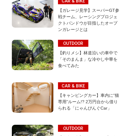
CAR & BIKE
【ガレージ見学】スーパーGT参
戦チーム、レーシングプロジェ
クトバンドウが目指したオープ
ンガレージとは
OUTDOOR
【釣りメシ】林道沿いの車中で
「そのまんま」な冷やし中華を
食べてみた
CAR & BIKE
【キャンピングカー】車内に“猫
専用”ルーム!? 2万円台から借り
られる「にゃんぴんぐCar」
OUTDOOR