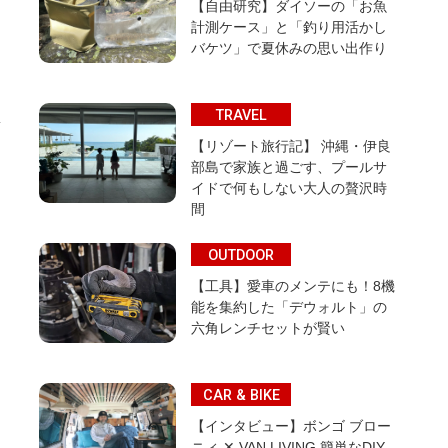
【自由研究】ダイソーの「お魚
計測ケース」と「釣り用活かし
バケツ」で夏休みの思い出作り
TRAVEL
【リゾート旅行記】 沖縄・伊良
部島で家族と過ごす、プールサ
イドで何もしない大人の贅沢時
間
OUTDOOR
【工具】愛車のメンテにも！8機
能を集約した「デウォルト」の
六角レンチセットが賢い
CAR & BIKE
【インタビュー】ボンゴ ブロー
ニィ ✕ VAN LIVING 簡単なDIY