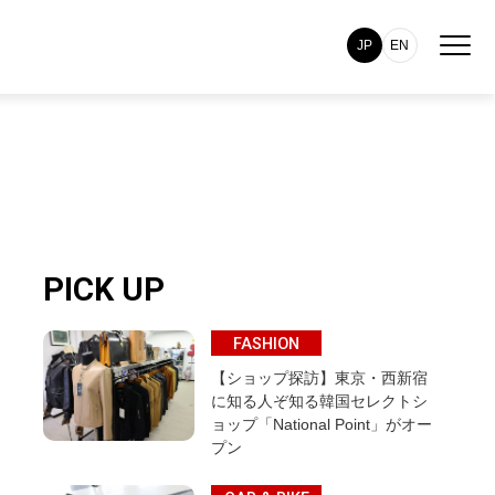
JP
EN
PICK UP
FASHION
【ショップ探訪】東京・西新宿
に知る人ぞ知る韓国セレクトシ
ョップ「National Point」がオー
プン