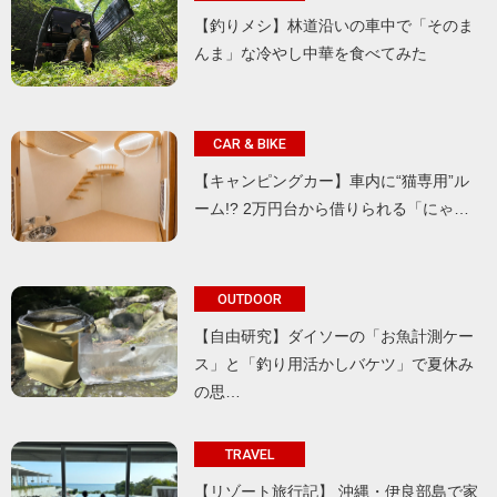
【釣りメシ】林道沿いの車中で「そのま
んま」な冷やし中華を食べてみた
CAR & BIKE
【キャンピングカー】車内に“猫専用”ル
ーム!? 2万円台から借りられる「にゃ…
OUTDOOR
【自由研究】ダイソーの「お魚計測ケー
ス」と「釣り用活かしバケツ」で夏休み
の思…
TRAVEL
【リゾート旅行記】 沖縄・伊良部島で家