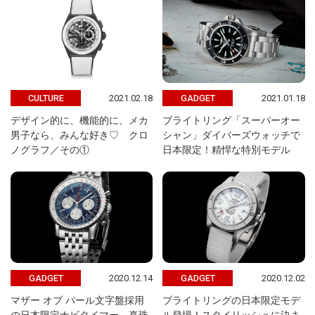
2021.02.18
2021.01.18
CULTURE
GADGET
デザイン的に、機能的に、メカ
ブライトリング「スーパーオー
男子なら、みんな好き♡ クロ
シャン」ダイバーズウォッチで
ノグラフ／その①
日本限定！精悍な特別モデル
2020.12.14
2020.12.02
GADGET
GADGET
マザー オブ パール文字盤採用
ブライトリングの日本限定モデ