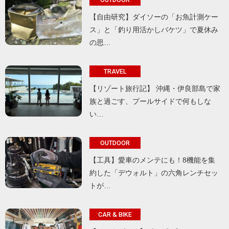
【自由研究】ダイソーの「お魚計測ケー
ス」と「釣り用活かしバケツ」で夏休み
の思…
TRAVEL
【リゾート旅行記】 沖縄・伊良部島で家
族と過ごす、プールサイドで何もしな
い…
OUTDOOR
【工具】愛車のメンテにも！8機能を集
約した「デウォルト」の六角レンチセッ
トが…
CAR & BIKE