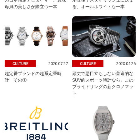
の日本限定ナビタイマー。真珠
ル登場！スタイリッシュに決ま
母貝の美しさが際立つ一本
る、オールホワイトな一本
2020.07.27
2020.04.26
CULTURE
CULTURE
超定番ブランドの超系定番時
頑丈で悪目立ちしない普遍的な
計 その①
SUV的スポーツ時計なら、この
ブライトリングの新クロノマッ
ト