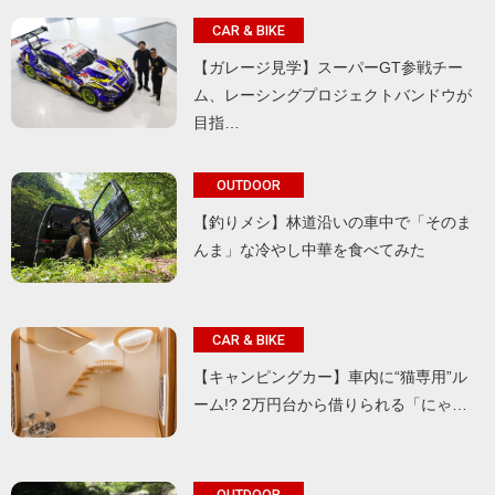
CAR & BIKE
【ガレージ見学】スーパーGT参戦チー
ム、レーシングプロジェクトバンドウが
目指…
OUTDOOR
【釣りメシ】林道沿いの車中で「そのま
んま」な冷やし中華を食べてみた
CAR & BIKE
【キャンピングカー】車内に“猫専用”ル
ーム!? 2万円台から借りられる「にゃ…
OUTDOOR