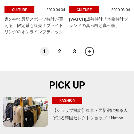
2020.04.04
2020.03.04
CULTURE
CULTURE
家の中で最新スポーツ時計が買
[WATCH]成熟時計「本格時計ブ
える！限定系も販売！ブライト
ランドの真っ白と真っ黒」
リングのオンラインブティック
1
2
3
PICK UP
FASHION
【ショップ探訪】東京・西新宿に知る人
ぞ知る韓国セレクトショップ「Nation…