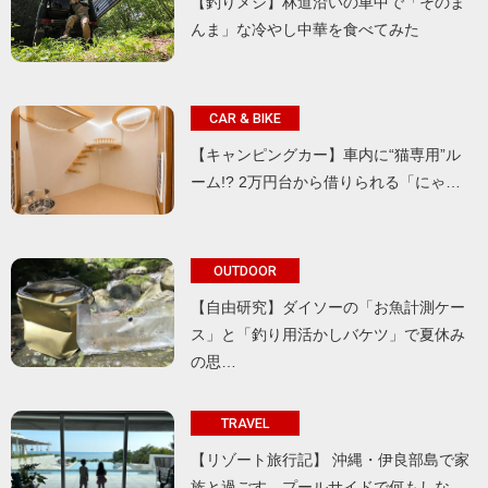
【釣りメシ】林道沿いの車中で「そのま
んま」な冷やし中華を食べてみた
CAR & BIKE
【キャンピングカー】車内に“猫専用”ル
ーム!? 2万円台から借りられる「にゃ…
OUTDOOR
【自由研究】ダイソーの「お魚計測ケー
ス」と「釣り用活かしバケツ」で夏休み
の思…
TRAVEL
【リゾート旅行記】 沖縄・伊良部島で家
族と過ごす、プールサイドで何もしな