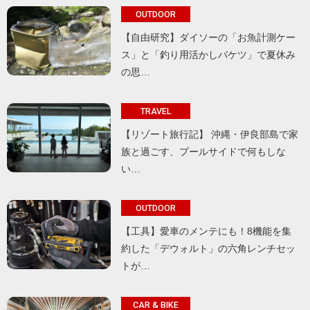
OUTDOOR
【自由研究】ダイソーの「お魚計測ケー
ス」と「釣り用活かしバケツ」で夏休み
の思…
TRAVEL
【リゾート旅行記】 沖縄・伊良部島で家
族と過ごす、プールサイドで何もしな
い…
OUTDOOR
【工具】愛車のメンテにも！8機能を集
約した「デウォルト」の六角レンチセッ
トが…
CAR & BIKE