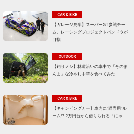
CAR & BIKE
【ガレージ見学】スーパーGT参戦チー
ム、レーシングプロジェクトバンドウが
目指…
OUTDOOR
【釣りメシ】林道沿いの車中で「そのま
んま」な冷やし中華を食べてみた
CAR & BIKE
【キャンピングカー】車内に“猫専用”ル
ーム!? 2万円台から借りられる「にゃ…