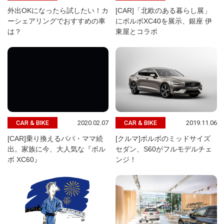
外出OKになったら試したい！カ
[CAR]「北欧のある暮らし展」
ーシェアリングでおすすめの車
にボルボXC40を展示、銀座 伊
は？
東屋とコラボ
2020.02.07
2019.11.06
CAR & BIKE
CAR & BIKE
[CAR]乗り換えるパパ・ママ続
[クルマ]ボルボのミッドサイズ
出。家族に今、大人気な『ボル
セダン、S60がフルモデルチェ
ボ XC60』
ンジ！