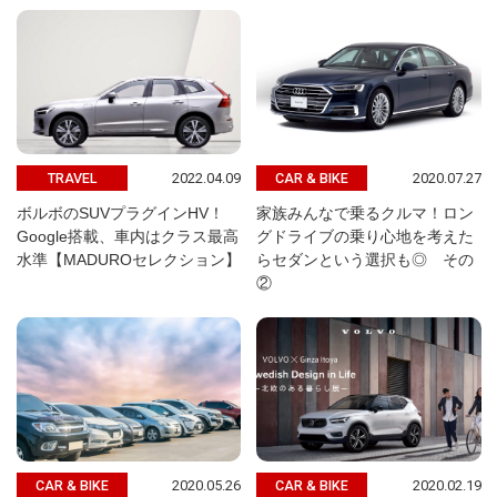
2022.04.09
2020.07.27
TRAVEL
CAR & BIKE
ボルボのSUVプラグインHV！
家族みんなで乗るクルマ！ロン
Google搭載、車内はクラス最高
グドライブの乗り心地を考えた
水準【MADUROセレクション】
らセダンという選択も◎ その
②
2020.05.26
2020.02.19
CAR & BIKE
CAR & BIKE