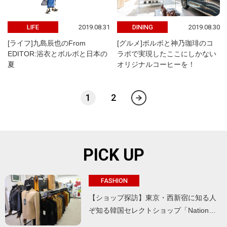
2019.08.31
2019.08.30
LIFE
DINING
[ライフ]九島辰也のFrom
[グルメ]ボルボと神乃珈琲のコ
EDITOR:浴衣とボルボと日本の
ラボで実現したここにしかない
夏
オリジナルコーヒーを！
1
2
PICK UP
FASHION
【ショップ探訪】東京・西新宿に知る人
ぞ知る韓国セレクトショップ「Nation…