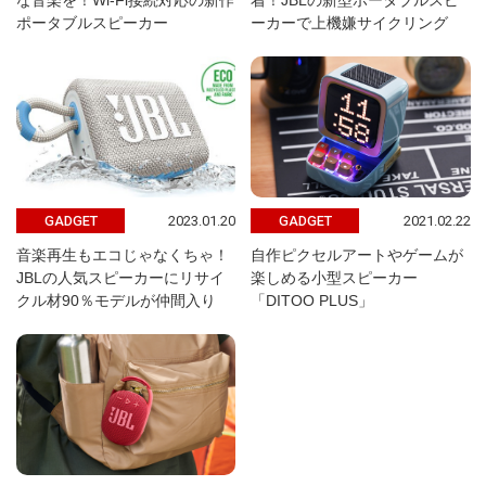
な音楽を！Wi-Fi接続対応の新作
着！JBLの新型ポータブルスピ
ポータブルスピーカー
ーカーで上機嫌サイクリング
2023.01.20
2021.02.22
GADGET
GADGET
音楽再生もエコじゃなくちゃ！
自作ピクセルアートやゲームが
JBLの人気スピーカーにリサイ
楽しめる小型スピーカー
クル材90％モデルが仲間入り
「DITOO PLUS」