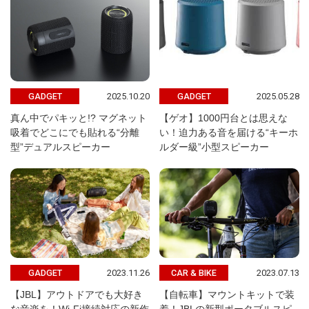
2025.10.20
2025.05.28
GADGET
GADGET
真ん中でパキッと!? マグネット
【ゲオ】1000円台とは思えな
吸着でどこにでも貼れる“分離
い！迫力ある音を届ける“キーホ
型”デュアルスピーカー
ルダー級”小型スピーカー
2023.11.26
2023.07.13
GADGET
CAR & BIKE
【JBL】アウトドアでも大好き
【自転車】マウントキットで装