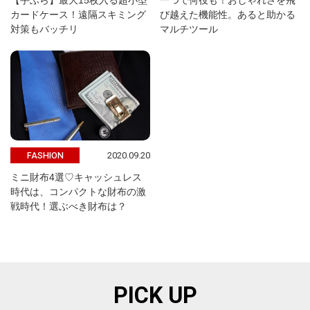
【手ぶら】最大15枚入る超小型
一つで何役も！おしゃれさを飛
カードケース！遠隔スキミング
び越えた機能性。あると助かる
対策もバッチリ
マルチツール
2020.09.20
FASHION
ミニ財布4選♡キャッシュレス
時代は、コンパクトな財布の激
戦時代！選ぶべき財布は？
PICK UP