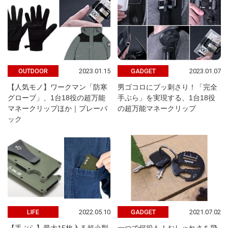
2023.01.15
2023.01.07
OUTDOOR
GADGET
【人気モノ】ワークマン「防寒
男ゴコロにブッ刺さり！「完全
グローブ」、1台18役の超万能
手ぶら」を実現する、1台18役
マネークリップほか｜プレーバ
の超万能マネークリップ
ック
2022.05.10
2021.07.02
LIFE
GADGET