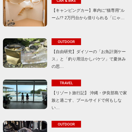
CAR & BIKE
【キャンピングカー】車内に“猫専用”ル
ーム!? 2万円台から借りられる「にゃ…
OUTDOOR
【自由研究】ダイソーの「お魚計測ケー
ス」と「釣り用活かしバケツ」で夏休み
の思…
TRAVEL
【リゾート旅行記】 沖縄・伊良部島で家
族と過ごす、プールサイドで何もしな
い…
OUTDOOR