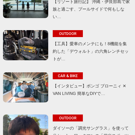
【リゾート旅行記】 沖縄・伊良部島で家
族と過ごす、プールサイドで何もしな
い…
OUTDOOR
【工具】愛車のメンテにも！8機能を集
約した「デウォルト」の六角レンチセッ
トが…
CAR & BIKE
【インタビュー】ボンゴ ブローニィ ✕
VAN LIVING 簡単なDIYで…
OUTDOOR
ダイソーの「調光サングラス」を使って