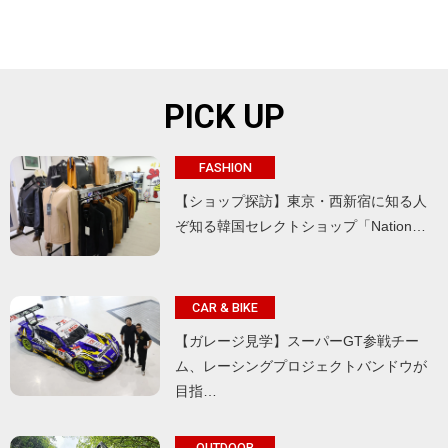
PICK UP
FASHION
【ショップ探訪】東京・西新宿に知る人
ぞ知る韓国セレクトショップ「Nation…
CAR & BIKE
【ガレージ見学】スーパーGT参戦チー
ム、レーシングプロジェクトバンドウが
目指…
OUTDOOR