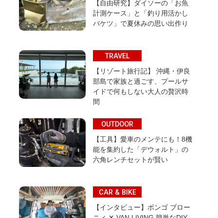
【自由研究】ダイソーの「お魚
計測ケース」と「釣り用活かし
バケツ」で夏休みの思い出作り
TRAVEL
【リゾート旅行記】 沖縄・伊良
部島で家族と過ごす、プールサ
イドで何もしない大人の贅沢時
間
OUTDOOR
【工具】愛車のメンテにも！8機
能を集約した「デウォルト」の
六角レンチセットが賢い
CAR & BIKE
【インタビュー】ボンゴ ブロー
ニィ ✕ VAN LIVING 簡単なDIY