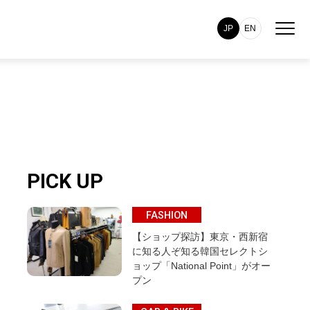
JP
EN
PICK UP
FASHION
【ショップ探訪】東京・西新宿
に知る人ぞ知る韓国セレクトシ
ョップ「National Point」がオー
プン