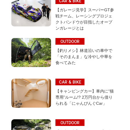
CAR & BIKE
【ガレージ見学】スーパーGT参
戦チーム、レーシングプロジェ
クトバンドウが目指したオープ
ンガレージとは
OUTDOOR
【釣りメシ】林道沿いの車中で
「そのまんま」な冷やし中華を
食べてみた
CAR & BIKE
【キャンピングカー】車内に“猫
専用”ルーム!? 2万円台から借り
られる「にゃんぴんぐCar」
OUTDOOR