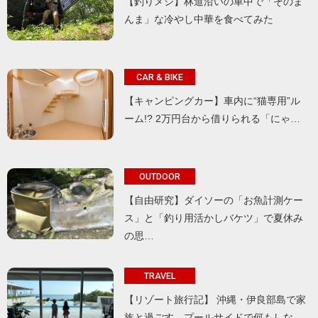
【釣りメシ】林道沿いの車中で「そのま
んま」な冷やし中華を食べてみた
CAR & BIKE
【キャンピングカー】車内に“猫専用”ル
ーム!? 2万円台から借りられる「にゃ…
OUTDOOR
【自由研究】ダイソーの「お魚計測ケー
ス」と「釣り用活かしバケツ」で夏休み
の思…
TRAVEL
【リゾート旅行記】 沖縄・伊良部島で家
族と過ごす、プールサイドで何もしな