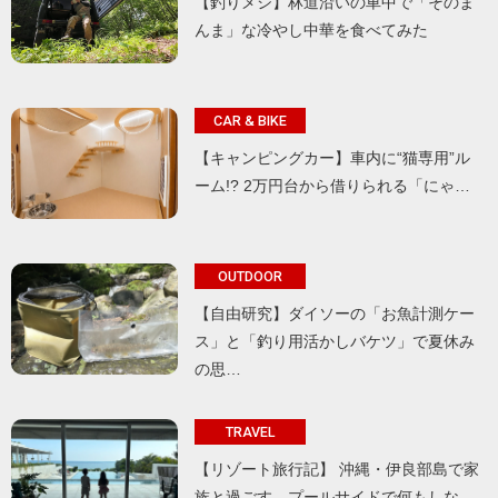
【釣りメシ】林道沿いの車中で「そのま
んま」な冷やし中華を食べてみた
CAR & BIKE
【キャンピングカー】車内に“猫専用”ル
ーム!? 2万円台から借りられる「にゃ…
OUTDOOR
【自由研究】ダイソーの「お魚計測ケー
ス」と「釣り用活かしバケツ」で夏休み
の思…
TRAVEL
【リゾート旅行記】 沖縄・伊良部島で家
族と過ごす、プールサイドで何もしな