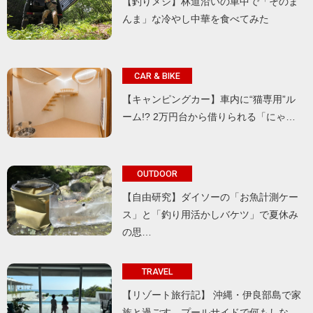
【釣りメシ】林道沿いの車中で「そのま
んま」な冷やし中華を食べてみた
CAR & BIKE
【キャンピングカー】車内に“猫専用”ル
ーム!? 2万円台から借りられる「にゃ…
OUTDOOR
【自由研究】ダイソーの「お魚計測ケー
ス」と「釣り用活かしバケツ」で夏休み
の思…
TRAVEL
【リゾート旅行記】 沖縄・伊良部島で家
族と過ごす、プールサイドで何もしな